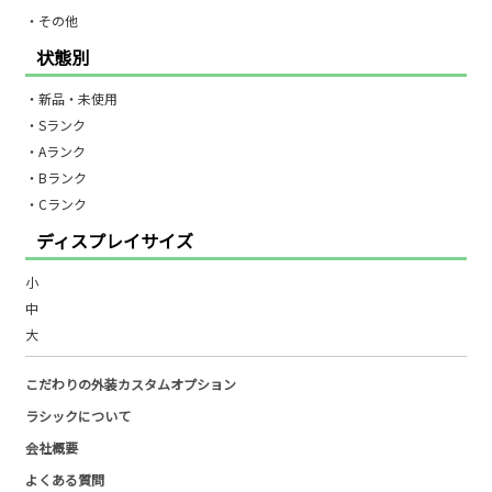
・その他
状態別
・新品・未使用
・Sランク
・Aランク
・Bランク
・Cランク
ディスプレイサイズ
小
中
大
こだわりの外装カスタムオプション
ラシックについて
会社概要
よくある質問